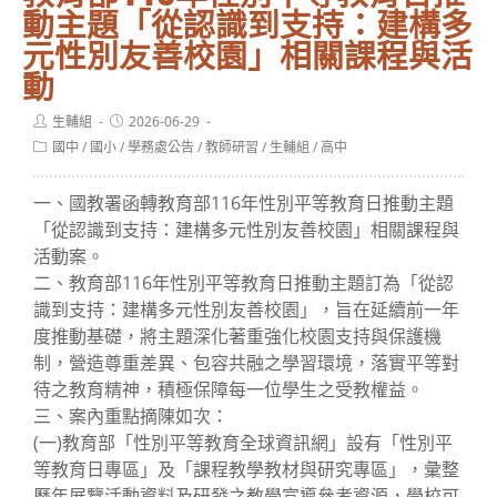
動主題「從認識到支持：建構多
元性別友善校園」相關課程與活
動
Post
Post
生輔組
2026-06-29
author:
published:
Post
國中
/
國小
/
學務處公告
/
教師研習
/
生輔組
/
高中
category:
一、國教署函轉教育部116年性別平等教育日推動主題
「從認識到支持：建構多元性別友善校園」相關課程與
活動案。
二、教育部116年性別平等教育日推動主題訂為「從認
識到支持：建構多元性別友善校園」，旨在延續前一年
度推動基礎，將主題深化著重強化校園支持與保護機
制，營造尊重差異、包容共融之學習環境，落實平等對
待之教育精神，積極保障每一位學生之受教權益。
三、案內重點摘陳如次：
(一)教育部「性別平等教育全球資訊網」設有「性別平
等教育日專區」及「課程教學教材與研究專區」，彙整
歷年展覽活動資料及研發之教學宣導參考資源，學校可