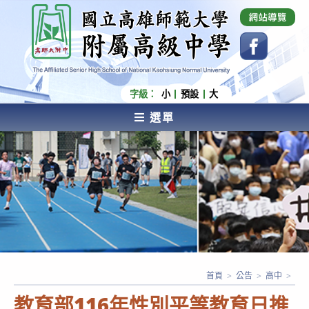
跳
國立高雄師範大學附屬高級中學 Affiliated Senior
High School of National Kaohsiung Normal
轉
University
至
主
要
內
字級：
小
預設
大
容
選單
AFFILIATED SENIOR HIGH SCHOOL OF NATIONAL
KAOHSIUNG NORMAL UNIVERSITY
首頁
>
公告
>
高中
>
教育部116年性別平等教育日推