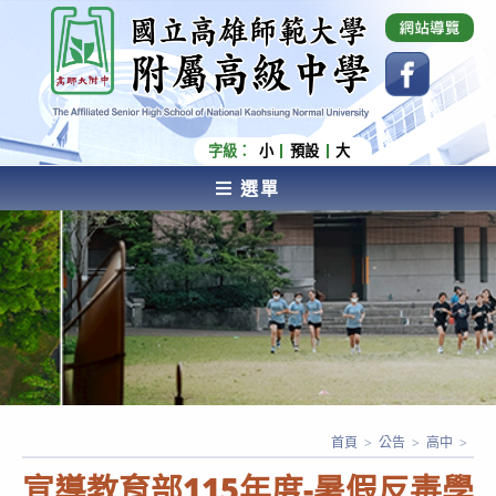
跳
國立高雄師範大學附屬高級中學 Affiliated Senior
High School of National Kaohsiung Normal
轉
University
至
主
要
內
字級：
小
預設
大
容
選單
AFFILIATED SENIOR HIGH SCHOOL OF NATIONAL
KAOHSIUNG NORMAL UNIVERSITY
首頁
>
公告
>
高中
>
宣導教育部115年度-暑假反毒學