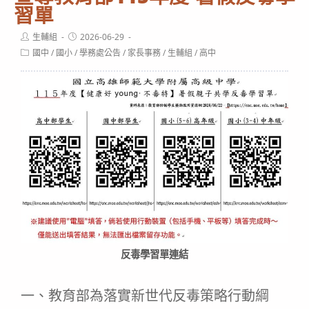
習單
Post
Post
生輔組
2026-06-29
author:
published:
Post
國中
/
國小
/
學務處公告
/
家長事務
/
生輔組
/
高中
category:
反毒學習單連結
一、教育部為落實新世代反毒策略行動綱