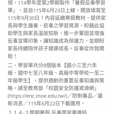
領，114學年度第2學期製作「暑假反毒學習
單」，並自115年6月23日上線，開放填寫至
115年9月30日！內容延續寒假教材，提供家
長與學生識毒、拒毒之學習資源，盼藉此協
助學生與家長溫故知新，進一步鞏固並增強
反毒宣導印象，讓知識成為保護力，並期盼
家長持續陪伴孩子健康成長。反毒從你我開
始！
二、學習單共分8個版本【國小三至六年
級、國中七至八年級、高級中等學校一至二
年級學生】，提供適齡的重要反毒知識與策
略。請至教育部「校園安全防護資源網」
(https://enc.moe.edu.tw/)／防制毒品／最
新消息／115年6月22日下載運用。
１１４-２學期暑假-反毒學習單連結