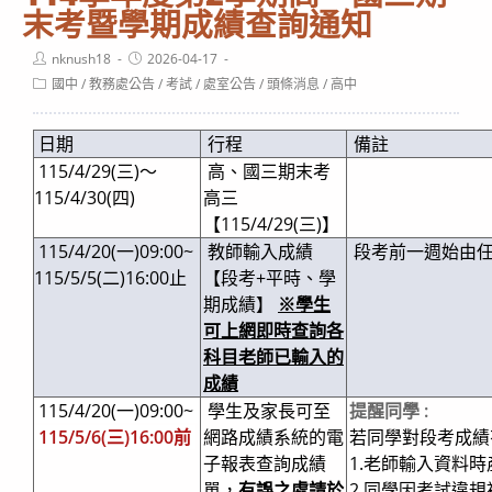
末考暨學期成績查詢通知
Post
Post
nknush18
2026-04-17
author:
published:
Post
國中
/
教務處公告
/
考試
/
處室公告
/
頭條消息
/
高中
category:
日期
行程
備註
115/4/29(三)～
高、國三期末考
115/4/30(四)
高三
【115/4/29(三)】
115/4/20(一)09:00~
教師輸入成績
段考前一週始由
115/5/5(二)16:00止
【段考+平時、學
期成績】
※學生
可上網即時查詢各
科目老師已輸入的
成績
115/4/20(一)09:00~
學生及家長可至
提醒同學 :
115/5/6(三)16:00前
網路成績系統的電
若同學對段考成績
子報表查詢成績
1.老師輸入資料
單，
有誤之處請於
2.同學因考試違