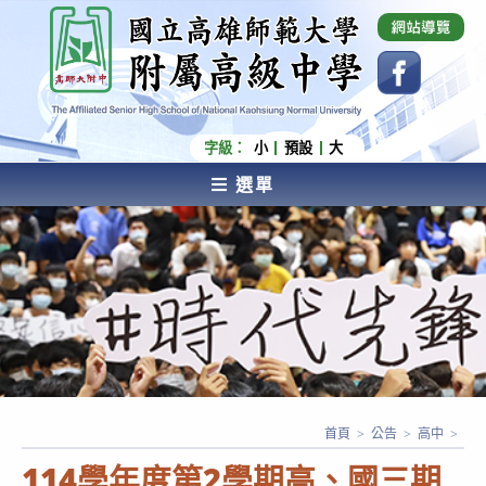
跳
國立高雄師範大學附屬高級中學 Affiliated Senior
High School of National Kaohsiung Normal
轉
University
至
主
要
內
字級：
小
預設
大
容
選單
AFFILIATED SENIOR HIGH SCHOOL OF NATIONAL
KAOHSIUNG NORMAL UNIVERSITY
首頁
>
公告
>
高中
>
114學年度第2學期高、國三期