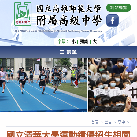
跳
國立高雄師範大學附屬高級中學 Affiliated Senior
High School of National Kaohsiung Normal
轉
University
至
主
要
內
字級：
小
預設
大
容
選單
AFFILIATED SENIOR HIGH SCHOOL OF NATIONAL
KAOHSIUNG NORMAL UNIVERSITY
首頁
>
公告
>
高中
>
國立清華大學運動績優招生相關