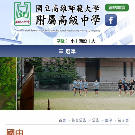
跳
國立高雄師範大學附屬高級中學 Affiliated Senior
High School of National Kaohsiung Normal
轉
University
至
主
要
內
字級：
小
預設
大
容
選單
AFFILIATED SENIOR HIGH SCHOOL OF NATIONAL
KAOHSIUNG NORMAL UNIVERSITY
首頁
>
綜合公告
>
公告
>
國中
>
第 3 頁
國中