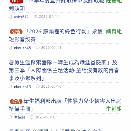
115學年度直升錄取榜單及錄取報
註冊組
HOT
到須知
Post
Post
2026-06-11
ashs512
author:
published:
「2026 鏡頭裡的綠色行動」永續
訓育組
公告
短影音競賽
Post
Post
2026-06-11
nknush45
author:
published:
暑假生涯探索營隊—轉生成為職涯冒險家」及
第三季「人際關係主題活動-童話沒有教的青春
事及小聚系列」
Post
Post
2026-06-10
nknush13
author:
published:
衛生福利部出版「性暴力兒少被害人出庭
公告
準備手冊」
生輔組
Post
Post
2026-06-10
生輔組
author:
published: