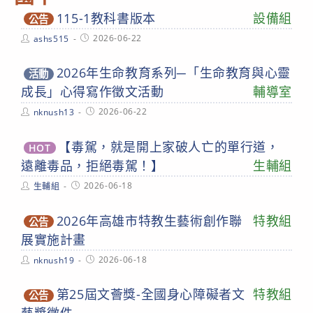
115-1教科書版本
設備組
公告
Post
Post
2026-06-22
ashs515
author:
published:
2026年生命教育系列─「生命教育與心靈
活動
成長」心得寫作徵文活動
輔導室
Post
Post
2026-06-22
nknush13
author:
published:
【毒駕，就是開上家破人亡的單行道，
HOT
遠離毒品，拒絕毒駕！】
生輔組
Post
Post
2026-06-18
生輔組
author:
published:
2026年高雄市特教生藝術創作聯
特教組
公告
展實施計畫
Post
Post
2026-06-18
nknush19
author:
published:
第25屆文薈獎-全國身心障礙者文
特教組
公告