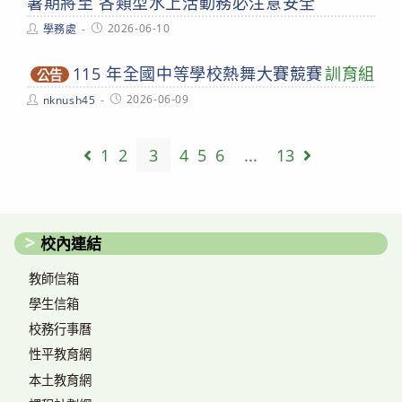
暑期將至 各類型水上活動務必注意安全
Post
Post
2026-06-10
學務處
author:
published:
115 年全國中等學校熱舞大賽競賽
訓育組
公告
Post
Post
2026-06-09
nknush45
author:
published:
1
2
3
4
5
6
...
13
Go to the previous page
Go to the ne
校內連結
教師信箱
學生信箱
校務行事曆
性平教育網
本土教育網