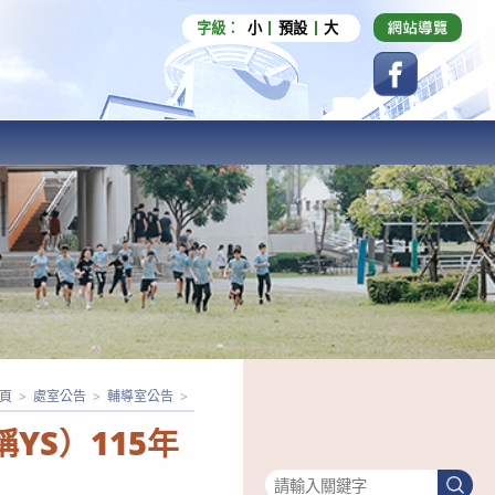
字級：
小
預設
大
頁
>
處室公告
>
輔導室公告
>
稱YS）115年
搜尋
搜
尋