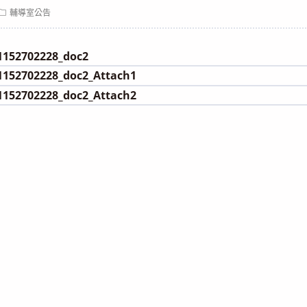
Post
輔導室公告
category:
152702228_doc2
152702228_doc2_Attach1
152702228_doc2_Attach2