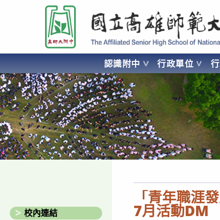
跳
國立高雄師範大學附屬高級中學 Affiliated Senior High School of National
轉
至
主
要
認識附中
行政單位
內
容
AFFILIATED SENIOR HIGH SCHOOL OF NATIONAL KA
「青年職涯發展
7月活動DM
校內連結