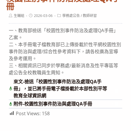
冊
Post
Post
Post
生輔組
2026-03-06
學務處公告
/
教師研習
author:
published:
category:
一、教育部檢送「校園性別事件防治及處理QA手冊」
乙案。
二、本手冊電子檔教育部已上傳掛載於性平網校園性別
事件防治與處理/綜合性參考資料下，請各校廣為宣導
及參考運用。
三、相關資訊已同步於學務處/最新消息及性平專區等
處公告全校教職員生周知。
來文-檢送「校園性別事件防治及處理QA手
下
冊」，並已將手冊電子檔掛載於本部性別平等
載
教育全球資訊網
附件-校園性別事件防治與處理QA手冊
下載
Post Views:
158