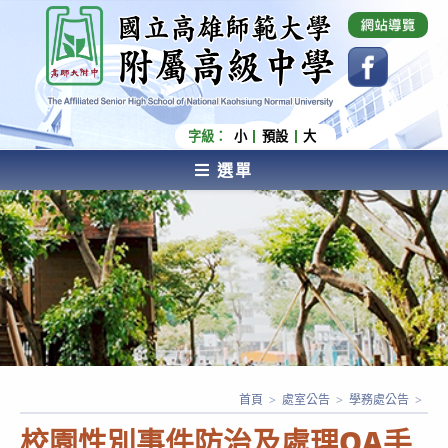
跳
國立高雄師範大學附屬高級中學 Affiliated Senior
High School of National Kaohsiung Normal
轉
University
至
主
要
內
字級：
小
預設
大
容
選單
AFFILIATED SENIOR HIGH SCHOOL OF NATIONAL
KAOHSIUNG NORMAL UNIVERSITY
首頁
>
處室公告
>
學務處公告
>
校園性別事件防治及處理QA手