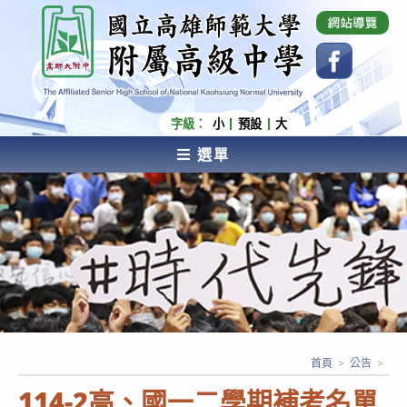
跳
國立高雄師範大學附屬高級中學 Affiliated Senior
High School of National Kaohsiung Normal
轉
University
至
主
要
內
字級：
小
預設
大
容
選單
AFFILIATED SENIOR HIGH SCHOOL OF NATIONAL
KAOHSIUNG NORMAL UNIVERSITY
首頁
>
公告
>
114-2高、國一二學期補考名單