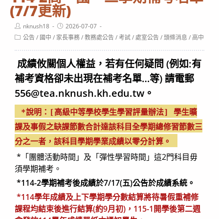
(7/7更新)
Post
Post
nknush18
2026-07-07
author:
published:
Post
公告
/
國中
/
家長事務
/
教務處公告
/
考試
/
處室公告
/
頭條消息
/
高中
category:
成績攸關個人權益，若有任何疑問 (例如:有
補考資格卻未出現在補考名單…等) 請電郵
556@tea.nknush.kh.edu.tw。
*說明：[高級中等學校學生學習評量辦法] 學生曠
課及事假之缺課節數合計達該科目全學期總修習節數三
分之一者，該科目學期學業成績以零分計算。
*「團體活動時間」及「彈性學習時間」這2門科目毋
須學期補考。
*114-2學期補考後成績於7/17(五)公告於成績系統。
*114學年成績及上下學期學分數結算將待暑假重補修
課程均結束後進行結算(約9月初)，115-1開學後第二週