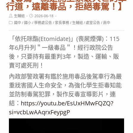
行道，遠離毒品，拒絕毒駕！】
Post
Post
生輔組
2026-06-18
author:
published:
Post
國中
/
國小
/
學務處公告
/
家長事務
/
生輔組
/
處室公告
/
高中
category:
「依托咪酯(Etomidate)」(喪屍煙彈)：115
年6月升列＂一級毒品＂！經行政院公告
後，只要持有最重判3年，製造、運輸、販
賣可處死刑！
內政部警政署有鑑於施用毒品後駕車行為嚴
重戕害國人生命安全，為強化學生拒毒知能
並防制毒駕犯罪，製作反毒宣導影片，連
結：
https://youtu.be/EsUxHMwFQZQ?
si=vcbLwAAqrxFeypgP