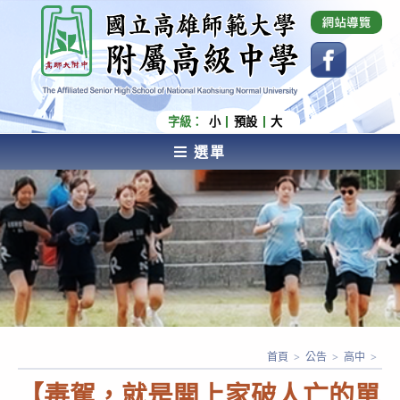
跳
國立高雄師範大學附屬高級中學 Affiliated Senior
High School of National Kaohsiung Normal
轉
University
至
主
要
內
字級：
小
預設
大
容
選單
AFFILIATED SENIOR HIGH SCHOOL OF NATIONAL
KAOHSIUNG NORMAL UNIVERSITY
首頁
>
公告
>
高中
>
【毒駕，就是開上家破人亡的單