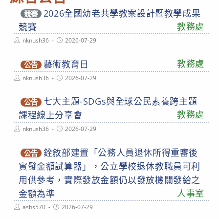
2026全國幼老共學教案設計暨教學成果
競賽
教務處
競賽
Post
Post
nknush36
2026-07-29
author:
published:
教務處
藝術教育日
公告
Post
Post
nknush36
2026-07-29
author:
published:
七大主題-SDGs與全球公民素養跨主題
公告
教務處
課程線上分享會
Post
Post
nknush36
2026-07-29
author:
published:
銓敘部建置「公務人員退休所得重審後
公告
實發金額試算器」，公立學校退休教職員可利
用供參考，實際發放金額仍以發放機關發給之
人事室
金額為準
Post
Post
ashs570
2026-07-29
author:
published: