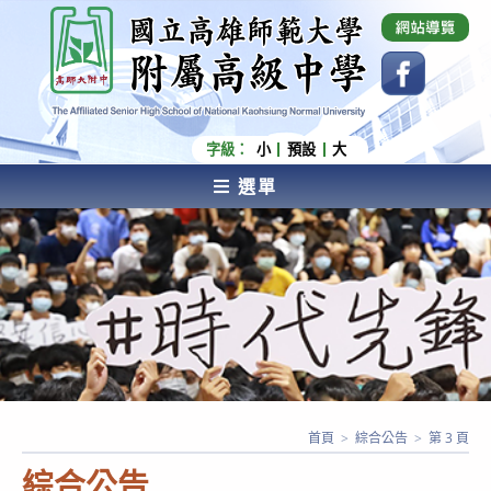
跳
國立高雄師範大學附屬高級中學 Affiliated Senior
High School of National Kaohsiung Normal
轉
University
至
主
要
內
字級：
小
預設
大
容
選單
AFFILIATED SENIOR HIGH SCHOOL OF NATIONAL
KAOHSIUNG NORMAL UNIVERSITY
首頁
>
綜合公告
>
第 3 頁
綜合公告