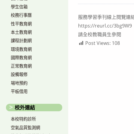
author:
published:
cat
學生信箱
校務行事曆
服務學習季刊線上閱覽連
性平教育網
https://reurl.cc/3bg9W9
本土教育網
請全校教職員生參閱
課程計劃網
Post Views:
108
環境教育網
國際教育網
正常教育網
設備報修
場地預約
平板借用
校外連結
本校特約診所
空氣品質監測網