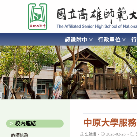
跳
國立高雄師範大學附屬高級中學 Affiliated Senior High School of National
轉
至
主
要
認識附中
行政單位
內
容
AFFILIATED SENIOR HIGH SCHOOL OF NATIONAL KA
中原大學服務
校內連結
Post
Post
Pos
生輔組
2026-02-26
教師信箱