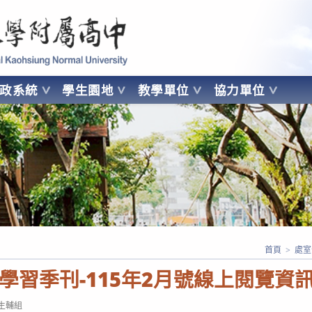
 Kaohsiung Normal University
行政系統
學生園地
教學單位
協力單位
OHSIUNG NORMAL UNIVERSITY
首頁
>
處室
學習季刊-115年2月號線上閱覽資
t
生輔組