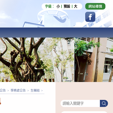
字級：
小
預設
大
公告
>
學務處公告
>
生輔組
>
搜尋
訊
搜
尋