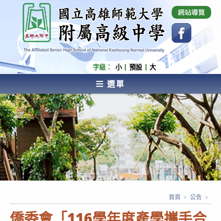
跳
國立高雄師範大學附屬高級中學 Affiliated Senior
High School of National Kaohsiung Normal
轉
University
至
主
要
內
字級：
小
預設
大
容
選單
AFFILIATED SENIOR HIGH SCHOOL OF NATIONAL
KAOHSIUNG NORMAL UNIVERSITY
首頁
>
公告
>
僑委會「116學年度產學攜手合