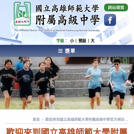
跳
國立高雄師範大學附屬高級中學 Affiliated Senior
High School of National Kaohsiung Normal
轉
University
至
主
要
內
字級：
小
預設
大
容
選單
AFFILIATED SENIOR HIGH SCHOOL OF NATIONAL
KAOHSIUNG NORMAL UNIVERSITY
首頁
>
歡迎來到國立高雄師範大學附屬高級中學官方網站 …
歡迎來到國立高雄師範大學附屬