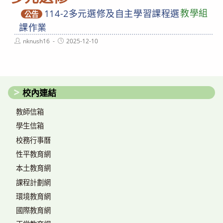
教學組
114-2多元選修及自主學習課程選
公告
課作業
Post
Post
nknush16
2025-12-10
author:
published:
校內連結
教師信箱
學生信箱
校務行事曆
性平教育網
本土教育網
課程計劃網
環境教育網
國際教育網