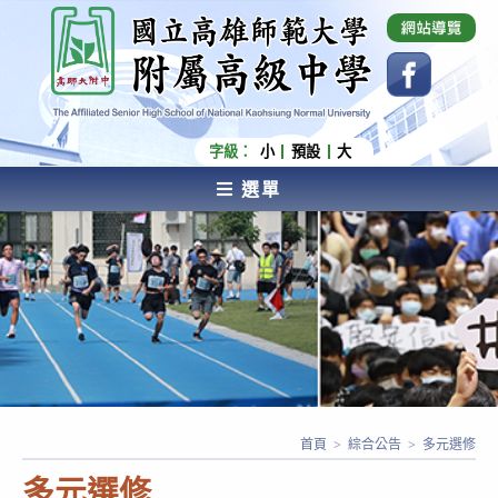
跳
國立高雄師範大學附屬高級中學 Affiliated Senior
High School of National Kaohsiung Normal
轉
University
至
主
要
內
字級：
小
預設
大
容
選單
AFFILIATED SENIOR HIGH SCHOOL OF NATIONAL
KAOHSIUNG NORMAL UNIVERSITY
首頁
>
綜合公告
>
多元選修
多元選修